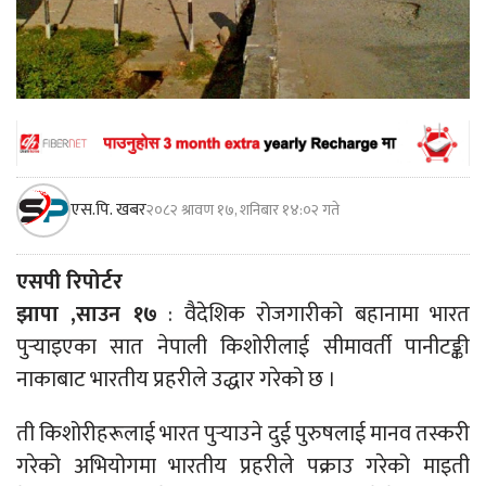
एस.पि. खबर
२०८२ श्रावण १७, शनिबार १४:०२ गते
एसपी रिपोर्टर
झापा ,साउन १७
: वैदेशिक रोजगारीको बहानामा भारत
पुर्‍याइएका सात नेपाली किशोरीलाई सीमावर्ती पानीटङ्की
नाकाबाट भारतीय प्रहरीले उद्धार गरेको छ ।
ती किशोरीहरूलाई भारत पुर्‍याउने दुई पुरुषलाई मानव तस्करी
गरेको अभियोगमा भारतीय प्रहरीले पक्राउ गरेको माइती