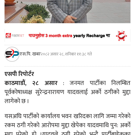
एस.पि. खबर
२०८२ असार २८, शनिबार ११:३८ गते
एसपी रिपोर्टर
काठमाडौं, २८ असार
: जनमत पार्टीका निलम्बित
पूर्वकोषाध्यक्ष सुरेन्द्रनारायण यादवलाई अर्को ठगीको मुद्दा
लागेको छ ।
यसअघि पार्टीको कार्यालय भवन खरिदका लागि जम्मा गरेको
रकम ठगी गरेको आरोपमा मुद्दा खेपेका यादवमाथि पुन: अर्को
मुद्दा परेको हो ।यादवले ठगी गरेको भन्दै पार्टीबाहेकका