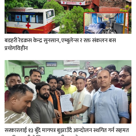
बडहरी रेडक्रस केन्द्र सुनसान, एम्बुलेन्स र रक्त संकलन बस
प्रयोगविहीन
सरकारलाई १३ बुँदे मागपत्र बुझाउँदै आन्दोलन स्थगित गर्न सहमत