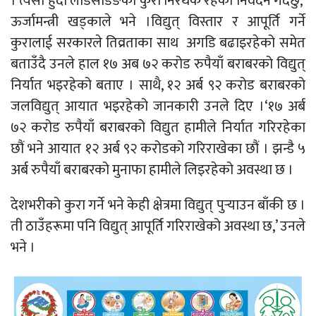
। त्यसो हुँदा लोडसेडिङको कुरा निरर्थक रहेको निवेदन गर्दछु,’
ऊर्जामन्त्री खड्काले भने ।विद्युत् विस्तार र आपूर्ति गर्ने
कुरालाई सरकारले तिव्रताका साथ अगडि बढाइरहेको समेत
बताउँदै उनले हाल १७ अब ७२ करोड रुपैयाँ बराबरको विद्युत्
निर्यात भइरहेको बताए । साथै, १२ अर्ब ९२ करोड बराबरको
जलविद्युत् आयात भइरहेको जानकारी उनले दिए ।‘१७ अर्ब
७२ करोड रुपैयाँ बराबरको विद्युत हामीले निर्यात गरिरहेका
छौं भने आयात १२ अर्ब ९२ करोडको गरिराखेका छौं । झन्डै ५
अर्ब रुपैयाँ बराबरको मुनाफा हामीले लिइरहेको अवस्था छ ।
देशभरीको कुरा गर्ने भने केही क्षेत्रमा विद्युत् पुर्‍याउन बाँकी छ ।
ती ठाउँहरूमा पनि विद्युत् आपूर्ति गरिराखेको अवस्था छ,’ उनले
भने ।