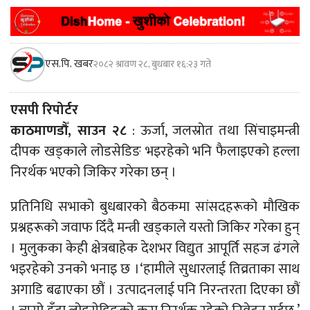
एस.पि. खबर
२०८२ श्रावण २८, बुधबार १६:२३ गते
एसपी रिपोर्टर
काठमाणडौँ, साउन २८
: ऊर्जा, जलस्रोत तथा सिंचाइमन्त्री
दीपक खड्काले लोडसेडिङ भइरहेको भनि फैलाइएको हल्ला
निरर्थक भएको जिकिर गरेका छन् ।
प्रतिनिधि सभाको बुधबारको बैठकमा सांसदहरूको मौखिक
प्रश्नहरूको जवाफ दिँदै मन्त्री खड्काले यस्तो जिकिर गरेका हुन्
। मुलुकका केही क्षेत्रबाहेक देशभर विद्युत आपूर्ति सहज ढंगले
भइरहेको उनको भनाइ छ ।‘हामीले सुधारलाई तिव्रताका साथ
अगाडि बढाएका छौं । उत्पादनलाई पनि निरन्तरता दिएका छौं