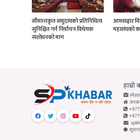
सीमान्तकृत समुदायको प्रतिनिधित्व
आमसञ्चार विध
सुनिश्चित गर्न निर्वाचन विधेयक
महासंघको क
संशोधनको माग
हाम्रो 
स्पेशल
जनकपु
+977
+977
spk
सूचना 