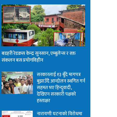
बडहरी रेडक्रस केन्द्र सुनसान, एम्बुलेन्स र रक्त
संकलन बस प्रयोगविहीन
सरकारलाई १३ बुँदे मागपत्र
बुझाउँदै आन्दोलन स्थगित गर्न
सहमत भए हिन्दुवादी,
देखिएन सरकारी पक्षको
हस्ताक्षर
नारायणी घटनाको विरोधमा