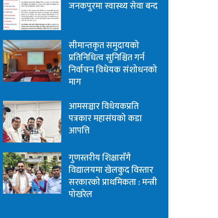
जनकपुरमा स्वास्थ्य सेवा बन्द
सीमान्तकृत समुदायको
प्रतिनिधित्व सुनिश्चित गर्न
निर्वाचन विधेयक संशोधनको
माग
आमसञ्चार विधेयकप्रति
पत्रकार महासंघको कडा
आपत्ति
गुणस्तरीय शिक्षासँगै
विद्यालयमा खेलकुद विस्तार
सरकारको प्राथमिकता : मन्त्री
पोखरेल