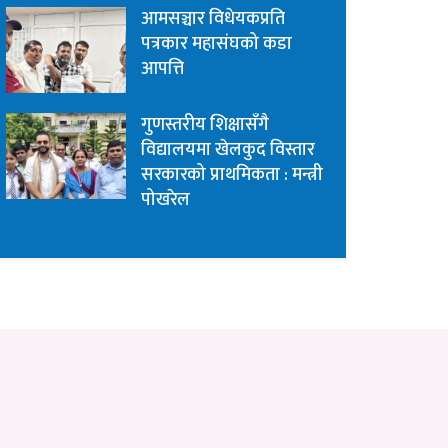
आमसञ्चार विधेयकप्रति
पत्रकार महासंघको कडा
आपत्ति
गुणस्तरीय शिक्षासँगै
विद्यालयमा खेलकुद विस्तार
सरकारको प्राथमिकता : मन्त्री
पोखरेल