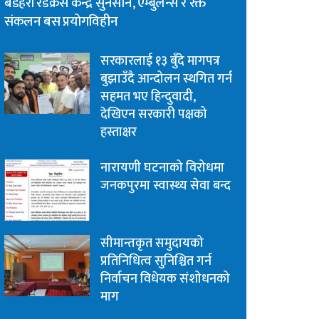
बडहरी रेडक्रस केन्द्र सुनसान, एम्बुलेन्स र रक्त
संकलन बस प्रयोगविहीन
सरकारलाई १३ बुँदे मागपत्र
बुझाउँदै आन्दोलन स्थगित गर्न
सहमत भए हिन्दुवादी,
देखिएन सरकारी पक्षको
हस्ताक्षर
नारायणी घटनाको विरोधमा
जनकपुरमा स्वास्थ्य सेवा बन्द
सीमान्तकृत समुदायको
प्रतिनिधित्व सुनिश्चित गर्न
निर्वाचन विधेयक संशोधनको
माग