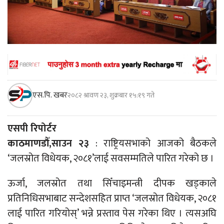
एस.पि. खबर
२०८२ श्रावण २३, शुक्रबार १५:१९ गते
एसपी रिपोर्टर
काठमाणडौँ,साउन २३
: राष्ट्रियसभाको आजको बैठकले
‘जलस्रोत विधेयक, २०८१’लाई सवसम्मतिले पारित गरेको छ ।
ऊर्जा, जलस्रोत तथा सिँचाइमन्त्री दीपक खड्काले
प्रतिनिधिसभाबाट सन्देशसहित प्राप्त ‘जलस्रोत विधेयक, २०८१
लाई पारित गरियोस्’ भन्ने प्रस्ताव पेस गरेका थिए । त्यसअघि