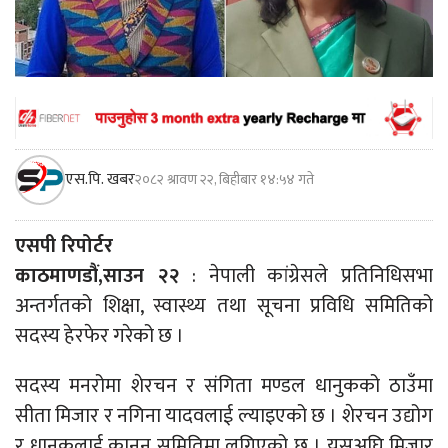
एस.पि. खबर
२०८२ श्रावण २२, बिहीबार १४:५४ गते
एसपी रिपोर्टर
काठमाणडौं,साउन २२
: नेपाली कांग्रेसले प्रतिनिधिसभा
अन्तर्गतको शिक्षा, स्वास्थ्य तथा सूचना प्रविधि समितिको
सदस्य हेरफेर गरेको छ ।
सदस्य मनरोमा शेरचन र संगिता मण्डल धानुकको ठाउँमा
सीता मिजार र नगिना यादवलाई ल्याइएको छ । शेरचन उद्योग
र धानुकलाई कानुन समितिमा लगिएको छ । यसअघि मिजार