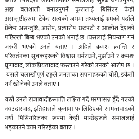
बताए ।पारदर्शी लोकतान्त्रिक समाजलाई सुदृढ बनाउनुपर्ने,
अझ बलशाली बनाउनुपर्ने कुरालाई बिर्सिएर केही
असन्तुष्टीहरुमा टेकेर सत्यको जगमा तथ्यलाई भ्रमको पर्दाले
छेकेर असन्तुष्टि, आरोप, प्रत्यारोप छटपटी र आक्रोश देशको
पछिल्लो बिम्ब भएको उनको भनाई छ ।यसलाई नियन्त्रण गर्न
जरुरी भएको उनले बताए । अहिले क्रमशः क्रान्ति र
परिवर्तनका सूचकहरूको विश्वास धर्मराउने, मुर्झाउने र क्रमशः
घृणावाद, लोकप्रियतावाद फस्टाउने गरेको उनको आरोप छ ।
यसले चलाखीपूर्ण ढङ्गले जनताका सपनाहरूको चोरी, डकैती
गर्न खोजेको उनले बताए ।
यस्तै उनले राजावादीहरूप्रति लक्षित गर्दै मरणासन्न हुँदै गएको
नवउदारवाद, इतिहासले कुनामा फालिदिएको सामन्तवादको
नयाँ मिसिनरिजका रूपमा केही मान्छेहरूले समाजलाई
भड्काउने काम गरिरहेका बताए ।