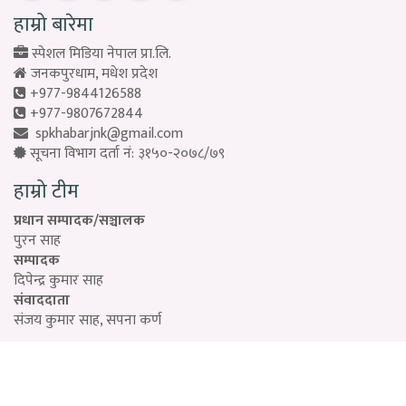
हाम्रो बारेमा
स्पेशल मिडिया नेपाल प्रा.लि.
जनकपुरधाम, मधेश प्रदेश
+977-9844126588
+977-9807672844
spkhabarjnk@gmail.com
सूचना विभाग दर्ता नं: ३१५०-२०७८/७९
हाम्रो टीम
प्रधान सम्पादक/सञ्चालक
पुरन साह
सम्पादक
दिपेन्द्र कुमार साह
संवाददाता
संजय कुमार साह, सपना कर्ण
Designed by:
PROTECH