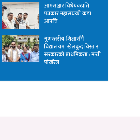
आमसञ्चार विधेयकप्रति
पत्रकार महासंघको कडा
आपत्ति
गुणस्तरीय शिक्षासँगै
विद्यालयमा खेलकुद विस्तार
सरकारको प्राथमिकता : मन्त्री
पोखरेल