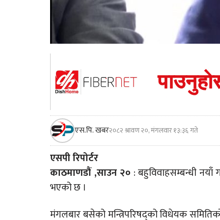
एस.पि. खबर
२०८२ श्रावण २०, मंगलवार १३:३६ गते
एसपी रिपोर्टर
काठमाणडौं ,साउन २०
: बहुविवाहसम्बन्धी नयाँ
भएको छ ।
मंगलबार बसेको मन्त्रिपरिषद्को विधेयक समितिको