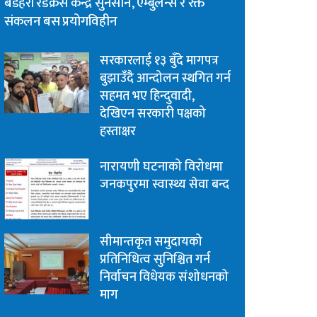
बडहरी रेडक्रस केन्द्र सुनसान, एम्बुलेन्स र रक्त
संकलन बस प्रयोगविहीन
सरकारलाई १३ बुँदे मागपत्र
बुझाउँदै आन्दोलन स्थगित गर्न
सहमत भए हिन्दुवादी,
देखिएन सरकारी पक्षको
हस्ताक्षर
नारायणी घटनाको विरोधमा
जनकपुरमा स्वास्थ्य सेवा बन्द
सीमान्तकृत समुदायको
प्रतिनिधित्व सुनिश्चित गर्न
निर्वाचन विधेयक संशोधनको
माग