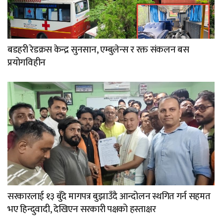
बडहरी रेडक्रस केन्द्र सुनसान, एम्बुलेन्स र रक्त संकलन बस
प्रयोगविहीन
सरकारलाई १३ बुँदे मागपत्र बुझाउँदै आन्दोलन स्थगित गर्न सहमत
भए हिन्दुवादी, देखिएन सरकारी पक्षको हस्ताक्षर