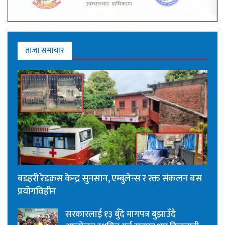
ताजा समाचार
बडहरी रेडक्रस केन्द्र सुनसान, एम्बुलेन्स र रक्त संकलन बस
प्रयोगविहीन
सरकारलाई १३ बुँदे मागपत्र बुझाउँदै