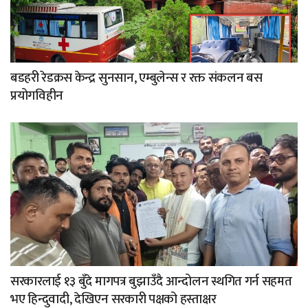
बडहरी रेडक्रस केन्द्र सुनसान, एम्बुलेन्स र रक्त संकलन बस
प्रयोगविहीन
सरकारलाई १३ बुँदे मागपत्र बुझाउँदै आन्दोलन स्थगित गर्न सहमत
भए हिन्दुवादी, देखिएन सरकारी पक्षको हस्ताक्षर