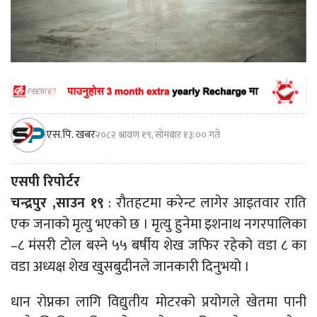
एस.पि. खबर
२०८२ श्रावण १९, सोमबार १३:०० गते
एसपी रिपोर्टर
चन्द्रपुर ,साउन १९
: रौतहटमा करेन्ट लागेर आइतवार राति
एक जनाको मृत्यु भएको छ । मृत्यु हुनेमा इशनाथ नगरपालिका
–८ मंसरी टोल बस्ने ५५ बर्षीय शेख जफिर रहेको वडा ८ का
वडा अध्यक्ष शेख खुसबुदीनले जानकारी दिनुभयो ।
धान रोप्नका लागि विद्युतीय मोटरको प्रयोगले खेतमा पानी