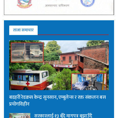
ताजा समाचार
बडहरी रेडक्रस केन्द्र सुनसान, एम्बुलेन्स र रक्त संकलन बस
प्रयोगविहीन
सरकारलाई १३ बुँदे मागपत्र बुझाउँदै