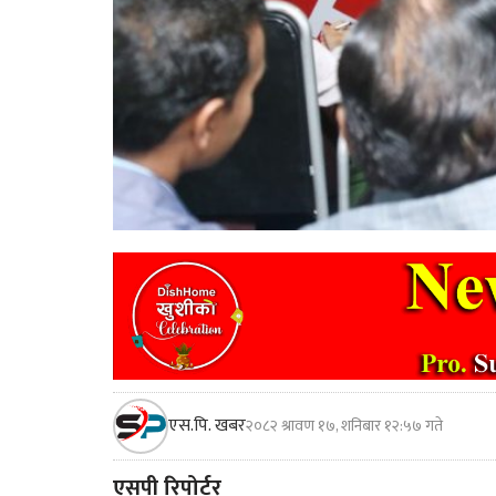
एस.पि. खबर
२०८२ श्रावण १७, शनिबार १२:५७ गते
एसपी रिपोर्टर