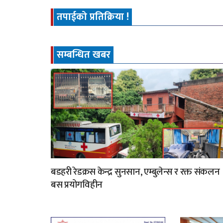
तपाईको प्रतिक्रिया !
सम्बन्धित खबर
बडहरी रेडक्रस केन्द्र सुनसान, एम्बुलेन्स र रक्त संकलन
बस प्रयोगविहीन