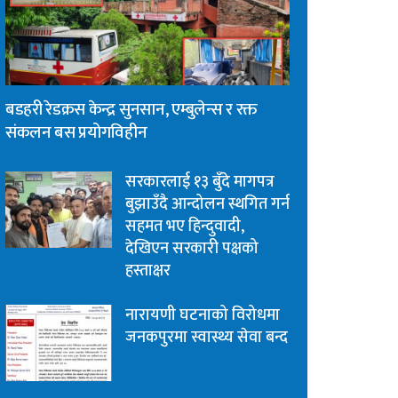
बडहरी रेडक्रस केन्द्र सुनसान, एम्बुलेन्स र रक्त
संकलन बस प्रयोगविहीन
सरकारलाई १३ बुँदे मागपत्र
बुझाउँदै आन्दोलन स्थगित गर्न
सहमत भए हिन्दुवादी,
देखिएन सरकारी पक्षको
हस्ताक्षर
नारायणी घटनाको विरोधमा
जनकपुरमा स्वास्थ्य सेवा बन्द