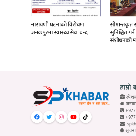
नारायणी घटनाको विरोधमा
सीमान्तकृत स
जनकपुरमा स्वास्थ्य सेवा बन्द
सुनिश्चित गर्
संशोधनको म
हाम्रो 
स्पेशल
जनकपु
+977
+977
spk
सूचना 