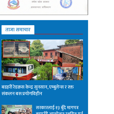
ताजा समाचार
बडहरी रेडक्रस केन्द्र सुनसान, एम्बुलेन्स र रक्त
संकलन बस प्रयोगविहीन
सरकारलाई १३ बुँदे मागपत्र