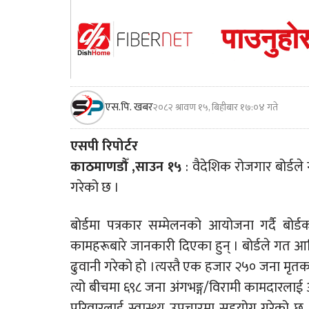
एस.पि. खबर
२०८२ श्रावण १५, बिहीबार १७:०४ गते
एसपी रिपोर्टर
काठमाणडौँ ,साउन १५
: वैदेशिक रोजगार बोर्डले
गरेको छ ।
बोर्डमा पत्रकार सम्मेलनको आयोजना गर्दै बोर्डका 
कामहरूबारे जानकारी दिएका हुन् । बोर्डले गत 
ढुवानी गरेको हो ।त्यस्तै एक हजार २५० जना मृ
त्यो बीचमा ६९८ जना अंगभङ्ग/विरामी कामदारला
परिवारलाई स्वास्थ्य उपचारमा सहयोग गरेको छ