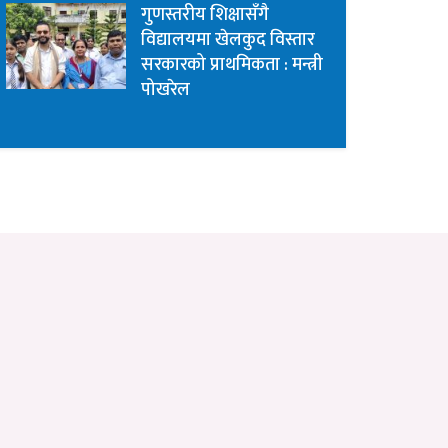
गुणस्तरीय शिक्षासँगै
विद्यालयमा खेलकुद विस्तार
सरकारको प्राथमिकता : मन्त्री
पोखरेल