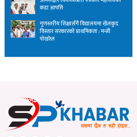
आमसञ्चार विधेयकप्रति पत्रकार महासंघको
कडा आपत्ति
गुणस्तरीय शिक्षासँगै विद्यालयमा खेलकुद
विस्तार सरकारको प्राथमिकता : मन्त्री
पोखरेल