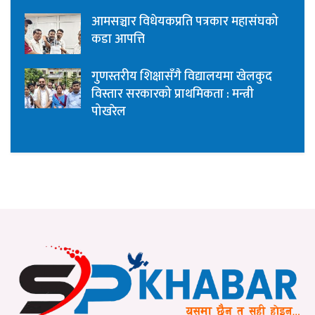
आमसञ्चार विधेयकप्रति पत्रकार महासंघको
कडा आपत्ति
गुणस्तरीय शिक्षासँगै विद्यालयमा खेलकुद
विस्तार सरकारको प्राथमिकता : मन्त्री
पोखरेल