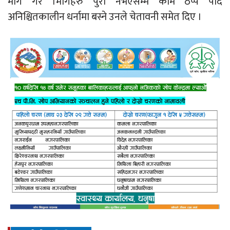
माग गरे ।मागहरु पुरा नभएसम्म काम ठप्प पार्दै
अनिश्चितकालीन धर्नामा बस्ने उनले चेतावनी समेत दिए ।