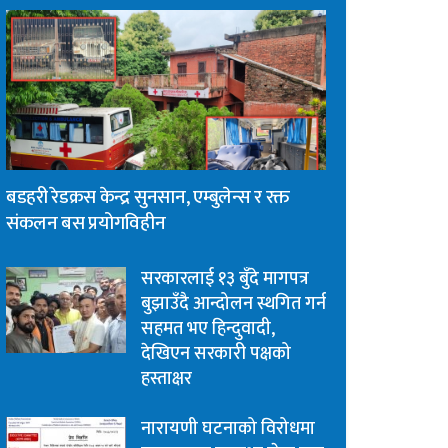
बडहरी रेडक्रस केन्द्र सुनसान, एम्बुलेन्स र रक्त
संकलन बस प्रयोगविहीन
सरकारलाई १३ बुँदे मागपत्र
बुझाउँदै आन्दोलन स्थगित गर्न
सहमत भए हिन्दुवादी,
देखिएन सरकारी पक्षको
हस्ताक्षर
नारायणी घटनाको विरोधमा