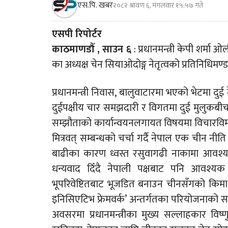
एस.पि. खबर
२०८२ श्रावण ६, मंगलवार १५:५७ गते
एसपी रिपोर्टर
काठमाणडौँ , साउन ६
: प्रधानमन्त्री केपी शर्मा
का अध्यक्ष चेन सियाओदोङ्ग नेतृत्वको प्रतिनिधिमण्
प्रधानमन्त्री निवास, बालुवाटारमा भएको भेटमा द
दुईपक्षीय चार समझदारी र विगतमा दुई मुलुकब
सम्झौताको कार्यान्वयनलगायत विषयमा विचारविमर्
मित्रवत् सम्बन्धको चर्चा गर्दै नेपाल एक चीन नीत
बाढीका कारण ध्वस्त रसुवागढी नाकामा आवश्य
धन्यवाद दिँदै नेपाली पक्षबाट पनि आवश्य
भूपरिवेष्टितबाट भूजडित बनाउन चीनसँगको किमाथ
इनिसिएटिभ फ्रेमवर्क’ अन्तर्गतका परियोजनाको स
अवसरमा प्रधानमन्त्रीका मुख्य सल्लाहकार विष