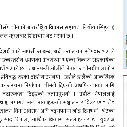
 ओलीसँग चीनको अन्तर्राष्ट्रिय विकास सहायता नियोग (सिड्का)
डलले मङ्गलबार शिष्टाचार भेट गरेको छ ।
ुई देशबीचको आपसी सम्बन्ध, अर्थ मन्त्रालयमा सोमबार भएको
ीच उच्चस्तरीय भ्रमणका अवसरमा भएका विकास सहकार्यका
श भएको छ । प्रधानमन्त्री ओलीले नेपाल र चीनबीच लामो र
ि प्रतिबद्ध रहेको दोहोर्‍याउनुभयो ।उहाँले हालैको आकस्मिक
क संरचना निर्माणमा चीनले दिएको प्राथमिकताका लागि
क तदारुकता दिइएको बताउनुभयो । उहाँले नेपाललाई
ाङ्कालगागत अन्य नाकाहरुको सञ्चालन र ‘बेल्ट एण्ड रोड
ञ्चालन विना अवरोध अघि बढ्नुपर्नेमा जोड दिनुभयो ।भेटका
्णुुप्रसाद रिमाल, आर्थिक विकास सल्लाहकार डा. युवराज