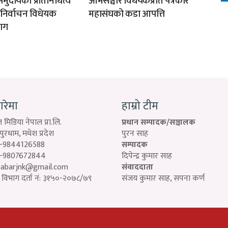
मुदायको प्रतिनिधित्व
आमसञ्चार विधेयकप्रति पत्रकार
न निर्वाचन विधेयक
महासंघको कडा आपत्ति
ाग
बारेमा
हाम्रो टीम
 मिडिया नेपाल प्रा.लि.
प्रधान सम्पादक/सञ्चालक
रधाम, मधेश प्रदेश
पुरन साह
-9844126588
सम्पादक
-9807672844
दिपेन्द्र कुमार साह
habarjnk@gmail.com
संवाददाता
विभाग दर्ता नं: ३१५०-२०७८/७९
संजय कुमार साह, सपना कर्ण