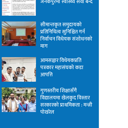
जनकपुरमा स्वास्थ्य सेवा बन्द
सीमान्तकृत समुदायको
प्रतिनिधित्व सुनिश्चित गर्न
निर्वाचन विधेयक संशोधनको
माग
आमसञ्चार विधेयकप्रति
पत्रकार महासंघको कडा
आपत्ति
गुणस्तरीय शिक्षासँगै
विद्यालयमा खेलकुद विस्तार
सरकारको प्राथमिकता : मन्त्री
पोखरेल