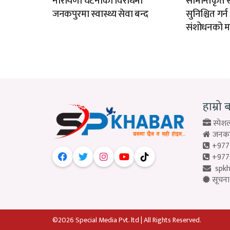
नारायणी घटनाको विरोधमा
सीमान्तकृत स
जनकपुरमा स्वास्थ्य सेवा बन्द
सुनिश्चित गर्
संशोधनको म
हाम्रो 
स्पेशल
जनकपु
+977
+977
spk
सूचना 
©2026 Special Media Pvt. ltd | All Rights Reserved.