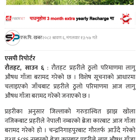
एस.पि. खबर
२०८२ श्रावण ६, मंगलवार १३:५७ गते
एसपी रिपोर्टर
रौतहट, साउन ६
: रौतहट प्रहरीले ठुलो परिमाणमा लागु
औषध गाँजा बरामद गरेको छ । विशेष सूचनाको आधारमा
चलाइएको जाँचबाट प्रहरीले ठुलो परिमाणमा आज लागु
औषध गाँजा बरामद गरेको जनाएको छ ।
प्रहरीका अनुसार जिल्लाको गरुडास्थित झाझ खोला
नजिकबाट प्रहरीले नेपाली नम्बरको ब्रेजा कारबाट आज गाँजा
बरामद गरेको हो । चन्द्रनिगाहपुरबाट गौरतर्फ आउँदै गरेको
ग३च ६८९६ नम्बरको ब्रेजा कारबाट प्रहरीले लागु औषध गाँजा