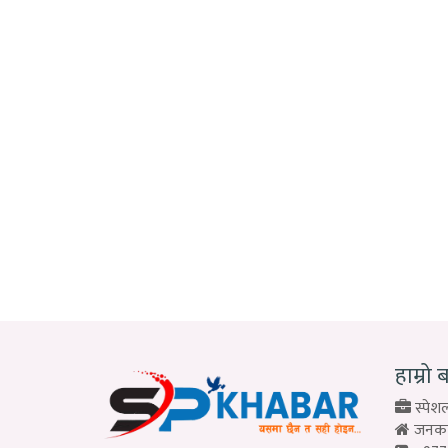
हाम्रो 
स्पेशल
जनकपु