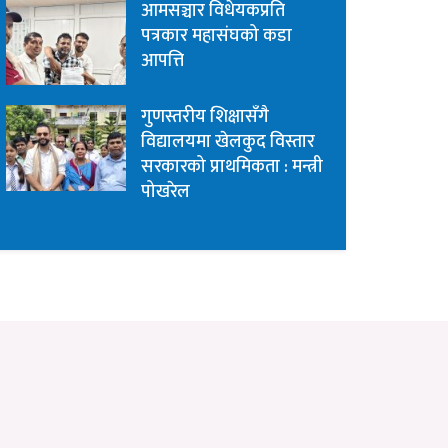
आमसञ्चार विधेयकप्रति
पत्रकार महासंघको कडा
आपत्ति
गुणस्तरीय शिक्षासँगै
विद्यालयमा खेलकुद विस्तार
सरकारको प्राथमिकता : मन्त्री
पोखरेल