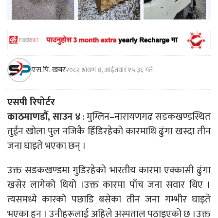
एस.पि. खबर
२०८२ श्रावण ४, आईतवार १५:३६ गते
एसपी रिपोर्टर
काठमाणडौँ, साउन ४
: मुग्लिन–नारायणगढ सडकखण्डस्थित
तुईन खोला पुल नजिकै हिँडिरहेको कारमाथि ढुंगा खस्दा तीन
जना घाइते भएका छन् ।
उक्त सडकखण्डमा गुडिरहेको भारतीय कारमा एक्कासी ढुंगा
खसेर लागेको थियो ।उक्त कारमा पाँच जना सवार थिए ।
त्यसमध्ये कारको पछाडि बसेका तीन जना गम्भीर घाइते
भएका हुन् । उनीहरूलाई अहिले अस्पताल पठाइएको छ ।उक्त