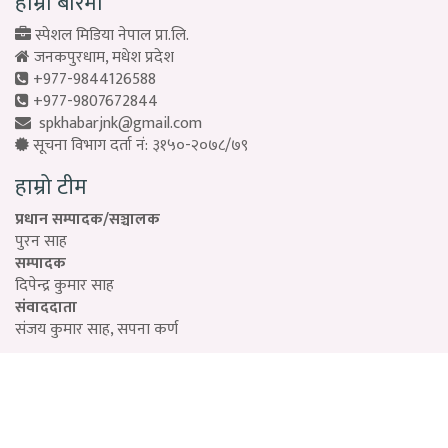
हाम्रो बारेमा
स्पेशल मिडिया नेपाल प्रा.लि.
जनकपुरधाम, मधेश प्रदेश
+977-9844126588
+977-9807672844
spkhabarjnk@gmail.com
सूचना विभाग दर्ता नं: ३१५०-२०७८/७९
हाम्रो टीम
प्रधान सम्पादक/सञ्चालक
पुरन साह
सम्पादक
दिपेन्द्र कुमार साह
संवाददाता
संजय कुमार साह, सपना कर्ण
Designed by:
PROTECH