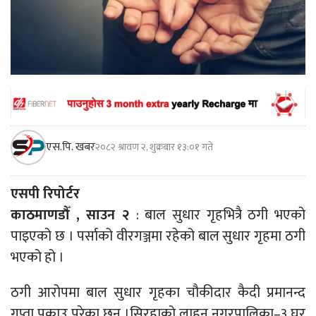
एस.पि. खबर
२०८२ श्रावण २, शुक्रबार १३:०१ गते
एसपी रिपोर्टर
काठमाणडौँ , साउन २
: बाल सुधार गृहभित्रै ठगी भएको
पाइएको छ । पर्साको वीरगञ्जमा रहेको बाल सुधार गृहमा ठगी
भएको हो ।
ठगी आरोपमा बाल सुधार गृहका चौकीदार कैदी प्रमानन्द
गुप्ता पक्राउ परेका छन् ।सिरहाको लाहन नगरपालिका–३ घर