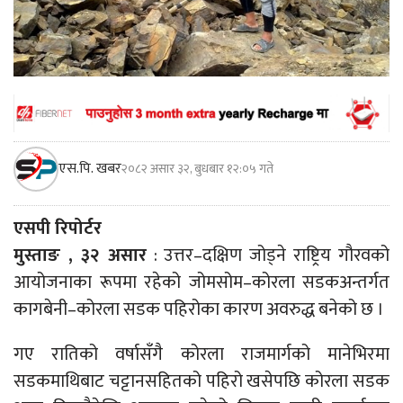
एस.पि. खबर
२०८२ असार ३२, बुधबार १२:०५ गते
एसपी रिपोर्टर
मुस्ताङ , ३२ असार
: उत्तर–दक्षिण जोड्ने राष्ट्रिय गौरवको
आयोजनाका रूपमा रहेको जोमसोम–कोरला सडकअन्तर्गत
कागबेनी–कोरला सडक पहिरोका कारण अवरुद्ध बनेको छ ।
गए रातिको वर्षासँगै कोरला राजमार्गको मानेभिरमा
सडकमाथिबाट चट्टानसहितको पहिरो खसेपछि कोरला सडक