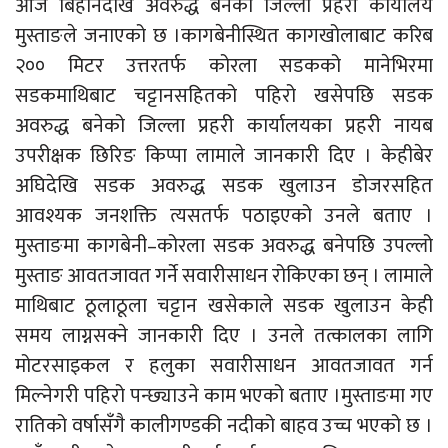
आज बिहानैदेखि अवरुद्ध बनेको जिल्ला प्रहरी कार्यालय
मुस्ताङले जनाएको छ ।कागबेनीस्थित कागखोलाबाट करिब
२०० मिटर उत्तरतर्फ कोरला सडकको मानेभिरमा
सडकमाथिबाट चट्टानसहितको पहिरो खसेपछि सडक
अवरुद्ध बनेको जिल्ला प्रहरी कार्यालयका प्रहरी नायब
उपरीक्षक छिरिङ किप्पा लामाले जानकारी दिए । केहीबेर
अघिदेखि सडक अवरुद्ध सडक खुलाउन डोजरसहित
आवश्यक जनशक्ति त्यसतर्फ पठाइएको उनले बताए ।
मुस्ताङमा कागबेनी–कोरला सडक अवरुद्ध बनेपछि उपल्लो
मुस्ताङ आवतजावत गर्ने सवारीसाधन रोकिएका छन् । लामाले
माथिबाट ठूलाठूला चट्टान खसेकाले सडक खुलाउन केही
समय लाग्नसक्ने जानकारी दिए । उनले तत्कालका लागि
मोटरसाइकल र हलुका सवारीसाधन आवतजावत गर्न
मिल्नेगरी पहिरो पन्छ्याउने काम भएको बताए ।मुस्ताङमा गए
रातिको वर्षासँगै कालीगण्डकी नदीको बाहव उच्च भएको छ ।