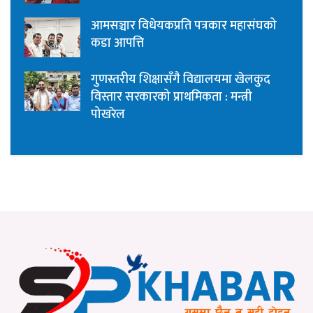
आमसञ्चार विधेयकप्रति पत्रकार महासंघको
कडा आपत्ति
गुणस्तरीय शिक्षासँगै विद्यालयमा खेलकुद
विस्तार सरकारको प्राथमिकता : मन्त्री
पोखरेल