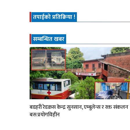
तपाईको प्रतिक्रिया !
सम्बन्धित खबर
बडहरी रेडक्रस केन्द्र सुनसान, एम्बुलेन्स र रक्त संकलन
बस प्रयोगविहीन