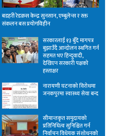
बडहरी रेडक्रस केन्द्र सुनसान, एम्बुलेन्स र रक्त
संकलन बस प्रयोगविहीन
सरकारलाई १३ बुँदे मागपत्र
बुझाउँदै आन्दोलन स्थगित गर्न
सहमत भए हिन्दुवादी,
देखिएन सरकारी पक्षको
हस्ताक्षर
नारायणी घटनाको विरोधमा
जनकपुरमा स्वास्थ्य सेवा बन्द
सीमान्तकृत समुदायको
प्रतिनिधित्व सुनिश्चित गर्न
निर्वाचन विधेयक संशोधनको