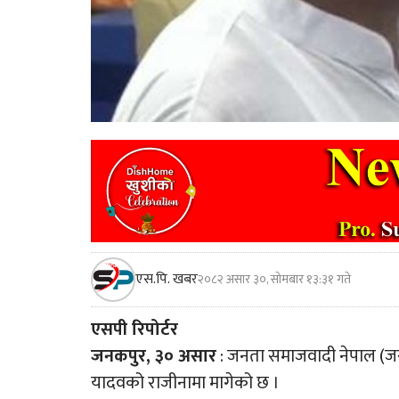
एस.पि. खबर
२०८२ असार ३०, सोमबार १३:३१ गते
एसपी रिपोर्टर
जनकपुर, ३० असार
: जनता समाजवादी नेपाल (जसप
यादवको राजीनामा मागेको छ ।