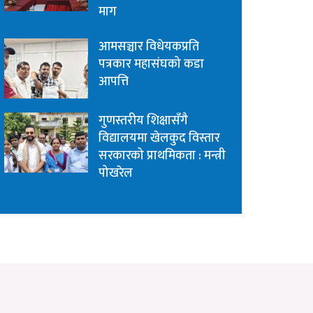
माग
आमसञ्चार विधेयकप्रति
पत्रकार महासंघको कडा
आपत्ति
गुणस्तरीय शिक्षासँगै
विद्यालयमा खेलकुद विस्तार
सरकारको प्राथमिकता : मन्त्री
पोखरेल