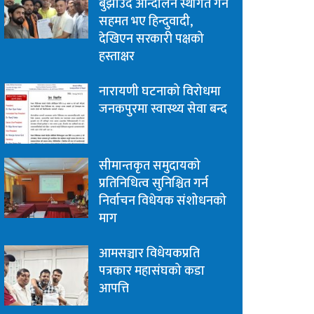
बुझाउँदै आन्दोलन स्थगित गर्न
सहमत भए हिन्दुवादी,
देखिएन सरकारी पक्षको
हस्ताक्षर
नारायणी घटनाको विरोधमा
जनकपुरमा स्वास्थ्य सेवा बन्द
सीमान्तकृत समुदायको
प्रतिनिधित्व सुनिश्चित गर्न
निर्वाचन विधेयक संशोधनको
माग
आमसञ्चार विधेयकप्रति
पत्रकार महासंघको कडा
आपत्ति