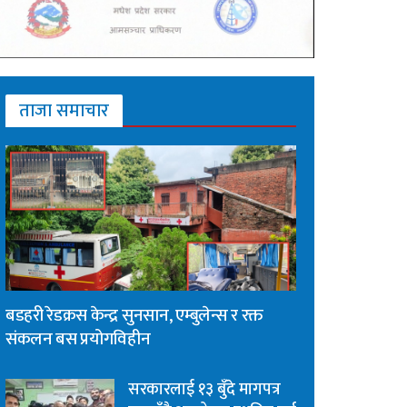
ताजा समाचार
बडहरी रेडक्रस केन्द्र सुनसान, एम्बुलेन्स र रक्त
संकलन बस प्रयोगविहीन
सरकारलाई १३ बुँदे मागपत्र