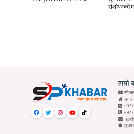
संशोधनको म
हाम्रो 
स्पेशल
जनकपु
+977
+977
spk
सूचना 