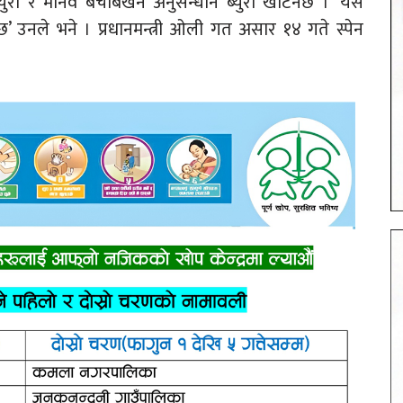
ब्युरो र मानव बेचबिखन अनुसन्धान ब्युरो खटिनेछ । ‘यस
 उनले भने । प्रधानमन्त्री ओली गत असार १४ गते स्पेन