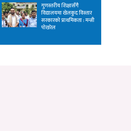
गुणस्तरीय शिक्षासँगै
विद्यालयमा खेलकुद विस्तार
सरकारको प्राथमिकता : मन्त्री
पोखरेल