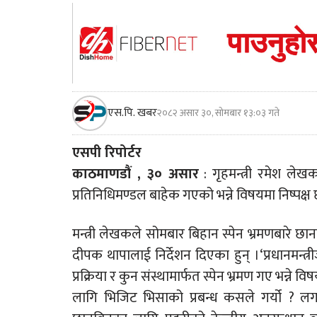
एस.पि. खबर
२०८२ असार ३०, सोमबार १३:०३ गते
एसपी रिपोर्टर
काठमाणडौं , ३० असार
: गृहमन्त्री रमेश लेखक
प्रतिनिधिमण्डल बाहेक गएको भन्ने विषयमा निष्पक्ष 
मन्त्री लेखकले सोमबार बिहान स्पेन भ्रमणबारे छा
दीपक थापालाई निर्देशन दिएका हुन् ।‘प्रधानमन्त्
प्रक्रिया र कुन संस्थामार्फत स्पेन भ्रमण गए भन्ने व
लागि भिजिट भिसाको प्रबन्ध कसले गर्यो ? ल