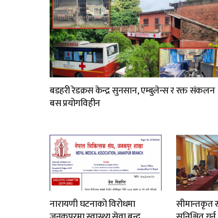
बडहरी रेडक्रस केन्द्र सुनसान, एम्बुलेन्स र रक्त संकलन
बस प्रयोगविहीन
नारायणी घटनाको विरोधमा
सीमान्तकृत स
जनकपुरमा स्वास्थ्य सेवा बन्द
सुनिश्चित गर्