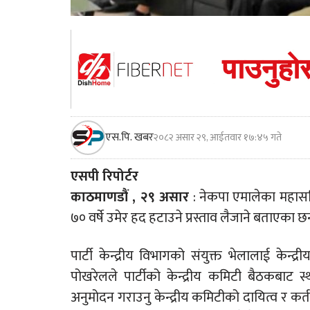
एस.पि. खबर
२०८२ असार २९, आईतवार १७:४५ गते
एसपी रिपोर्टर
काठमाणडौं , २९ असार
: नेकपा एमालेका महासच
७० वर्षे उमेर हद हटाउने प्रस्ताव लैजाने बताएका छन
पार्टी केन्द्रीय विभागको संयुक्त भेलालाई केन
पोखरेलले पार्टीको केन्द्रीय कमिटी बैठकबाट
अनुमोदन गराउनु केन्द्रीय कमिटीको दायित्व र कर्