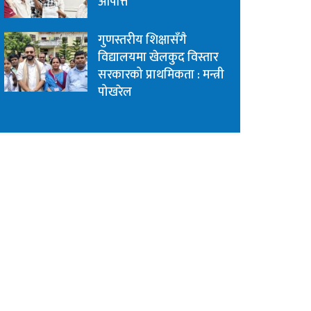
आपत्ति
गुणस्तरीय शिक्षासँगै
विद्यालयमा खेलकुद विस्तार
सरकारको प्राथमिकता : मन्त्री
पोखरेल