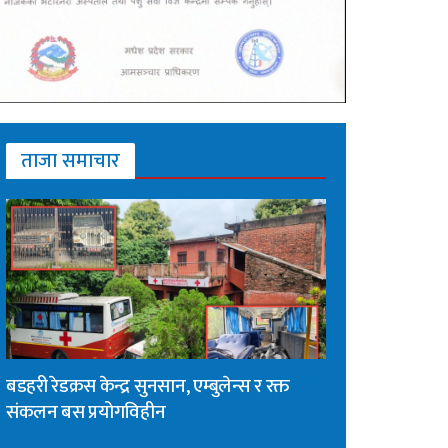
ताजा समाचार
बडहरी रेडक्रस केन्द्र सुनसान, एम्बुलेन्स र रक्त
संकलन बस प्रयोगविहीन