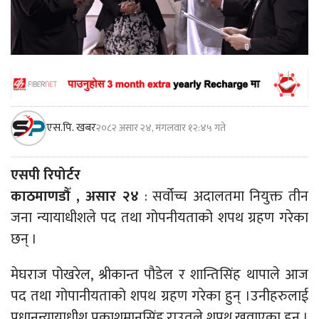
एस.पि. खबर
२०८२ असार २४, मंगलवार १२:४५ गते
एसपी रिपोर्टर
काठमाणडौँ , असार २४
: सर्वोच्च अदालतमा नियुक्त तीन
जना न्यायाधीशले पद तथा गोपनीयताको शपथ ग्रहण गरेका
छन् ।
मेघराज पोखरेल, श्रीकान्त पौडेल र शान्तिसिंह थापाले आज
पद तथा गोपानीयताको शपथ ग्रहण गरेका हुन् ।उनीहरुलाई
प्रधानन्यायाधीश प्रकाशमानसिंह राउतले शपथ खुवाएका हुन् ।