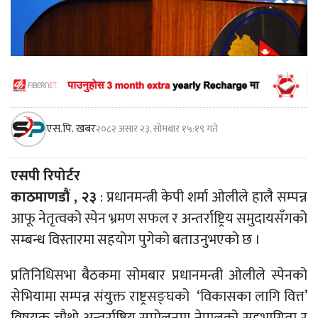
एस.पि. खबर
२०८२ असार २३, सोमबार १५:१९ गते
एसपी रिपोर्टर
काठमाणडौं , २३
: प्रधानमन्त्री केपी शर्मा ओलीले हालै सम्पन्न
आफू नेतृत्वको स्पेन भ्रमण सफल र अन्तर्राष्ट्रिय समुदायसँगको
सम्बन्ध विस्तारमा सहयोग पुगेको बताउनुभएको छ ।
प्रतिनिधिसभा बैठकमा सोमबार प्रधानमन्त्री ओलीले स्पेनको
सेभियामा सम्पन्न संयुक्त राष्ट्रसङ्घको ‘विकासका लागि वित्त’