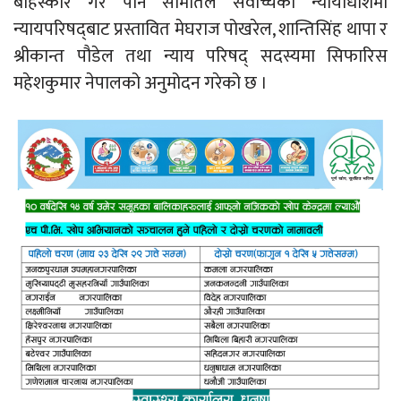
बहिस्कार गरे पनि समितिले सर्वोच्चको न्यायाधीशमा
न्यायपरिषद्‍बाट प्रस्तावित मेघराज पोखरेल, शान्तिसिंह थापा र
श्रीकान्त पौडेल तथा न्याय परिषद् सदस्यमा सिफारिस
महेशकुमार नेपालको अनुमोदन गरेको छ ।