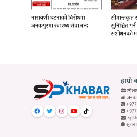
नारायणी घटनाको विरोधमा
सीमान्तकृत स
जनकपुरमा स्वास्थ्य सेवा बन्द
सुनिश्चित गर्
संशोधनको म
हाम्रो 
स्पेशल
जनकपु
+977
+977
spk
सूचना 