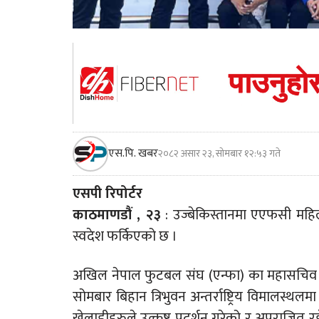
एस.पि. खबर
२०८२ असार २३, सोमबार १२:५३ गते
एसपी रिपोर्टर
काठमाणडौं , २३
: उज्बेकिस्तानमा एएफसी मह
स्वदेश फर्किएको छ ।
अखिल नेपाल फुटबल संघ (एन्फा) का महासचिव क
सोमबार बिहान त्रिभुवन अन्तर्राष्ट्रिय विमालस्थ
खेलाडीहरुले उत्कृष्ट प्रदर्शन गरेको र अपराजित रह