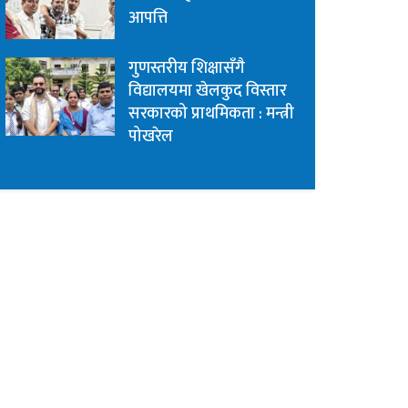
आपत्ति
गुणस्तरीय शिक्षासँगै
विद्यालयमा खेलकुद विस्तार
सरकारको प्राथमिकता : मन्त्री
पोखरेल