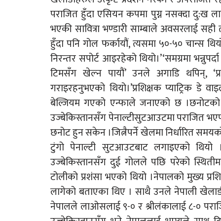
पराजित हुँदा एसियन कपमा पुग्न नसक्दा दु:ख ल
भएकी सावित्रा भण्डारी साम्बाले अवसरलाई सही
हुँदा पनि गोल फर्कायौं, त्यसमा ५०-५० चान्स थियो
निरन्तर सपोर्ट आइरहेको थियो।’‘समग्रमा भन्नुपर्दा
टिमसँग खेल्न पायौं’ उनले अगाडि थपिन्, ‘प
गराइरहनुभएको थियो।’प्रशिक्षक प्याट्रिक डे व
बेल्जियम गएको एन्फाले जनाएको छ ।छनोटको 
उज्बेकिस्तानसँग पेनाल्टीसुटआउटमा पराजित भएपछि 
छनोट हुन सकेन ।जित्नैपर्ने खेलमा निर्धारित स
टुंगो पेनाल्टी सुटआउटबाट लगाइएको थि
उज्बेकिस्तानसँग दुई गोलले पछि परेको स्थिती
टोलीको प्रशंसा भएको थियो ।नेपालको मुख्य प्रशिक्
लागेको बताएका थिए । साथै उनले नेपाली खेला
नेपालले लाओसलाई ९-० र श्रीलंकालाई ८-० पराजि