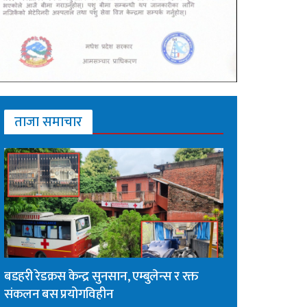
ताजा समाचार
बडहरी रेडक्रस केन्द्र सुनसान, एम्बुलेन्स र रक्त
संकलन बस प्रयोगविहीन