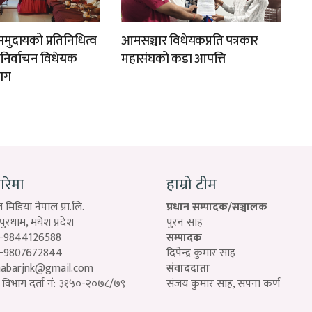
मुदायको प्रतिनिधित्व
आमसञ्चार विधेयकप्रति पत्रकार
न निर्वाचन विधेयक
महासंघको कडा आपत्ति
ाग
बारेमा
हाम्रो टीम
 मिडिया नेपाल प्रा.लि.
प्रधान सम्पादक/सञ्चालक
रधाम, मधेश प्रदेश
पुरन साह
-9844126588
सम्पादक
-9807672844
दिपेन्द्र कुमार साह
habarjnk@gmail.com
संवाददाता
विभाग दर्ता नं: ३१५०-२०७८/७९
संजय कुमार साह, सपना कर्ण