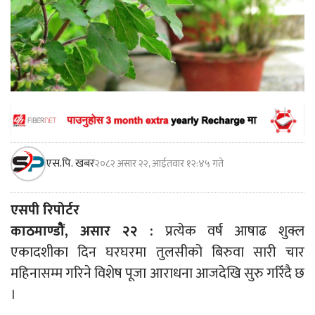
एस.पि. खबर
२०८२ असार २२, आईतवार १२:४५ गते
एसपी रिपोर्टर
काठमाण्डौें, असार २२ :
प्रत्येक वर्ष आषाढ शुक्ल
एकादशीका दिन घरघरमा तुलसीको बिरुवा सारी चार
महिनासम्म गरिने विशेष पूजा आराधना आजदेखि सुरु गरिँदै छ
।