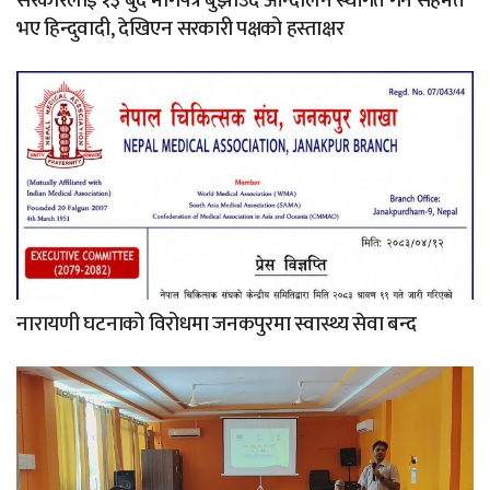
सरकारलाई १३ बुँदे मागपत्र बुझाउँदै आन्दोलन स्थगित गर्न सहमत
भए हिन्दुवादी, देखिएन सरकारी पक्षको हस्ताक्षर
नारायणी घटनाको विरोधमा जनकपुरमा स्वास्थ्य सेवा बन्द