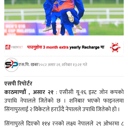
एस.पि. खबर
२०८२ असार २१, शनिबार १३:२१ गते
एसपी रिपोर्टर
काठमाण्डौं , असार २१
: एसीसी यू-१६ इस्ट जोन कपको
उपाधि नेपालले जितेको छ । शनिबार भएको फाइनलमा
सिंगापुरलाई २ विकेटले हराउँदै नेपालले उपाधि जितेको हो ।
सिंगापुरले दिएको ११४ रनको लक्ष्य नेपालले २९ ओभरमा ८