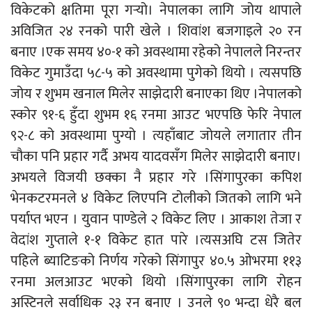
विकेटको क्षतिमा पूरा गर्‍यो। नेपालका लागि जोय थापाले
अविजित २४ रनको पारी खेले । शिवांश बजगाइले २० रन
बनाए ।एक समय ४०-१ को अवस्थामा रहेको नेपालले निरन्तर
विकेट गुमाउँदा ५८-५ को अवस्थामा पुगेको थियो । त्यसपछि
जोय र शुभम खनाल मिलेर साझेदारी बनाएका थिए ।नेपालको
स्कोर ९१-६ हुँदा शुभम १६ रनमा आउट भएपछि फेरि नेपाल
९२-८ को अवस्थामा पुग्यो । त्यहाँबाट जोयले लगातार तीन
चौका पनि प्रहार गर्दै अभय यादवसँग मिलेर साझेदारी बनाए।
अभयले विजयी छक्का नै प्रहार गरे ।सिंगापुरका कपिश
भेनकटरमनले ४ विकेट लिएपनि टोलीको जितको लागि भने
पर्याप्त भएन । युवान पाण्डेले २ विकेट लिए । आकाश तेजा र
वेदांश गुप्ताले १-१ विकेट हात पारे ।त्यसअघि टस जितेर
पहिले ब्याटिङको निर्णय गरेको सिंगापुर ४०.५ ओभरमा ११३
रनमा अलआउट भएको थियो ।सिंगापुरका लागि रोहन
अस्टिनले सर्वाधिक २३ रन बनाए । उनले‌ ९० भन्दा धेरै बल