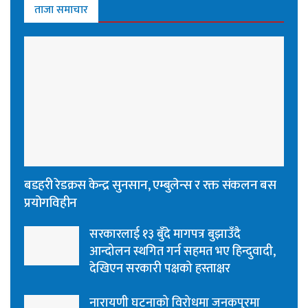
ताजा समाचार
बडहरी रेडक्रस केन्द्र सुनसान, एम्बुलेन्स र रक्त संकलन बस
प्रयोगविहीन
सरकारलाई १३ बुँदे मागपत्र बुझाउँदै
आन्दोलन स्थगित गर्न सहमत भए हिन्दुवादी,
देखिएन सरकारी पक्षको हस्ताक्षर
नारायणी घटनाको विरोधमा जनकपुरमा