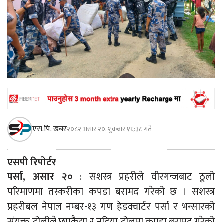
एस.पि. खबर
२०८२ असार २०, शुक्रबार १६:३८ गते
एसपी रिपोर्टर
पर्सा, असार २०
: सशस्त्र प्रहरीले वीरगन्जबाट ठूलो
परिमाणमा तस्करीका कपडा बरामद गरेको छ । सशस्त्र
प्रहरीबल नेपाल नम्बर-१३ गण हेडक्वार्टर पर्सा र भन्सारको
संयुक्त टोलीले छपकैया र नदिया टोलमा कपडा बरामद गरेको