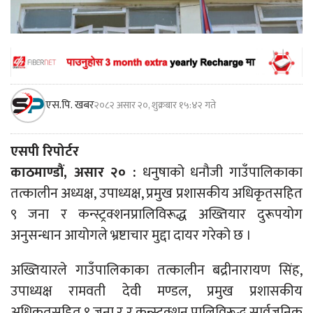
एस.पि. खबर
२०८२ असार २०, शुक्रबार १५:४२ गते
एसपी रिपोर्टर
काठमाण्डौं, असार २० :
धनुषाको धनौजी गाउँपालिकाका
तत्कालीन अध्यक्ष, उपाध्यक्ष, प्रमुख प्रशासकीय अधिकृतसहित
९ जना र कन्स्ट्रक्शनप्रालिविरूद्ध अख्तियार दुरूपयोग
अनुसन्धान आयोगले भ्रष्टाचार मुद्दा दायर गरेको छ ।
अख्तियारले गाउँपालिकाका तत्कालीन बद्रीनारायण सिंह,
उपाध्यक्ष रामवती देवी मण्डल, प्रमुख प्रशासकीय
अधिकृतसहित ९ जना र र कन्स्ट्रक्शन प्रालिविरूद्ध सार्वजनिक