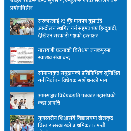
बडहरी रेडक्रस केन्द्र सुनसान, एम्बुलेन्स र रक्त संकलन बस
प्रयोगविहीन
सरकारलाई १३ बुँदे मागपत्र बुझाउँदै
आन्दोलन स्थगित गर्न सहमत भए हिन्दुवादी,
देखिएन सरकारी पक्षको हस्ताक्षर
नारायणी घटनाको विरोधमा जनकपुरमा
स्वास्थ्य सेवा बन्द
सीमान्तकृत समुदायको प्रतिनिधित्व सुनिश्चित
गर्न निर्वाचन विधेयक संशोधनको माग
आमसञ्चार विधेयकप्रति पत्रकार महासंघको
कडा आपत्ति
गुणस्तरीय शिक्षासँगै विद्यालयमा खेलकुद
विस्तार सरकारको प्राथमिकता : मन्त्री