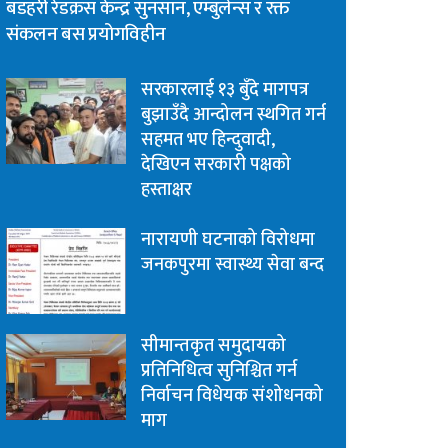
बडहरी रेडक्रस केन्द्र सुनसान, एम्बुलेन्स र रक्त
संकलन बस प्रयोगविहीन
सरकारलाई १३ बुँदे मागपत्र
बुझाउँदै आन्दोलन स्थगित गर्न
सहमत भए हिन्दुवादी,
देखिएन सरकारी पक्षको
हस्ताक्षर
नारायणी घटनाको विरोधमा
जनकपुरमा स्वास्थ्य सेवा बन्द
सीमान्तकृत समुदायको
प्रतिनिधित्व सुनिश्चित गर्न
निर्वाचन विधेयक संशोधनको
माग