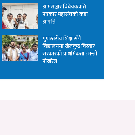
आमसञ्चार विधेयकप्रति
पत्रकार महासंघको कडा
आपत्ति
गुणस्तरीय शिक्षासँगै
विद्यालयमा खेलकुद विस्तार
सरकारको प्राथमिकता : मन्त्री
पोखरेल