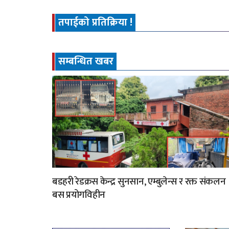
तपाईको प्रतिक्रिया !
सम्बन्धित खबर
बडहरी रेडक्रस केन्द्र सुनसान, एम्बुलेन्स र रक्त संकलन
बस प्रयोगविहीन