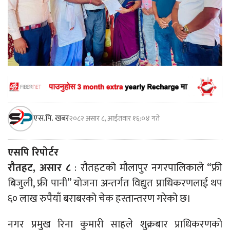
एस.पि. खबर
२०८२ असार ८, आईतवार १६:०४ गते
एसपि रिपोर्टर
रौतहट, असार ८
: रौतहटको मौलापुर नगरपालिकाले “फ्री
बिजुली, फ्री पानी” योजना अन्तर्गत विद्युत प्राधिकरणलाई थप
६० लाख रुपैयाँ बराबरको चेक हस्तान्तरण गरेको छ।
नगर प्रमुख रिना कुमारी साहले शुक्रबार प्राधिकरणको