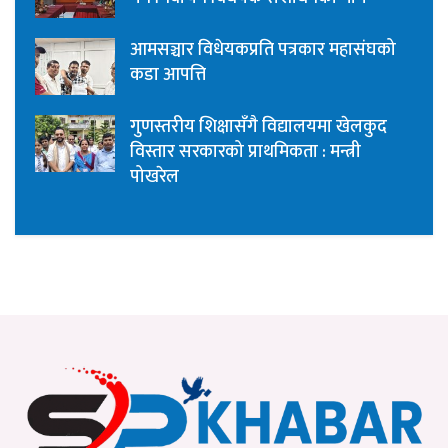
आमसञ्चार विधेयकप्रति पत्रकार महासंघको
कडा आपत्ति
गुणस्तरीय शिक्षासँगै विद्यालयमा खेलकुद
विस्तार सरकारको प्राथमिकता : मन्त्री
पोखरेल