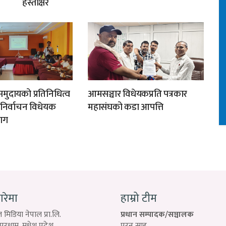
हस्ताक्षर
मुदायको प्रतिनिधित्व
आमसञ्चार विधेयकप्रति पत्रकार
न निर्वाचन विधेयक
महासंघको कडा आपत्ति
ाग
बारेमा
हाम्रो टीम
 मिडिया नेपाल प्रा.लि.
प्रधान सम्पादक/सञ्चालक
रधाम, मधेश प्रदेश
पुरन साह