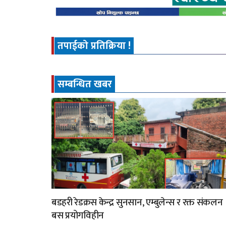
तपाईको प्रतिक्रिया !
सम्बन्धित खबर
बडहरी रेडक्रस केन्द्र सुनसान, एम्बुलेन्स र रक्त संकलन
बस प्रयोगविहीन