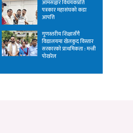
आमसञ्चार विधेयकप्रति
पत्रकार महासंघको कडा
आपत्ति
गुणस्तरीय शिक्षासँगै
विद्यालयमा खेलकुद विस्तार
सरकारको प्राथमिकता : मन्त्री
पोखरेल