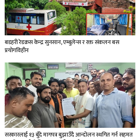
बडहरी रेडक्रस केन्द्र सुनसान, एम्बुलेन्स र रक्त संकलन बस
प्रयोगविहीन
सरकारलाई १३ बुँदे मागपत्र बुझाउँदै आन्दोलन स्थगित गर्न सहमत