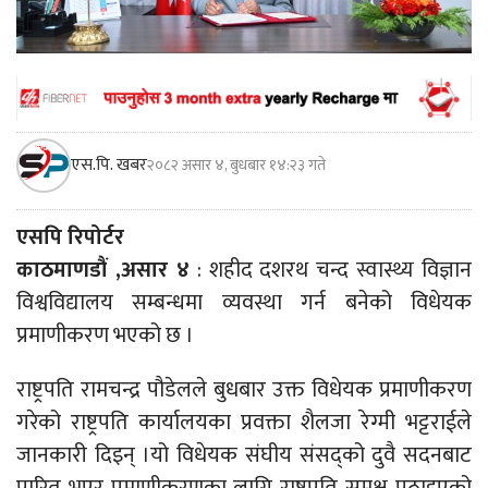
एस.पि. खबर
२०८२ असार ४, बुधबार १४:२३ गते
एसपि रिपोर्टर
काठमाणडौं ,असार ४
: शहीद दशरथ चन्द स्वास्थ्य विज्ञान
विश्वविद्यालय सम्बन्धमा व्यवस्था गर्न बनेको विधेयक
प्रमाणीकरण भएको छ ।
राष्ट्रपति रामचन्द्र पौडेलले बुधबार उक्त विधेयक प्रमाणीकरण
गरेको राष्ट्रपति कार्यालयका प्रवक्ता शैलजा रेग्मी भट्टराईले
जानकारी दिइन् ।यो विधेयक संघीय संसद्को दुवै सदनबाट
पारित भएर प्रमाणीकरणका लागि राष्ट्रपति समक्ष पठाइएको