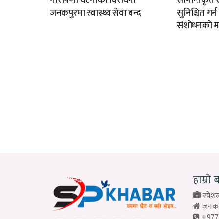
नारायणी घटनाको विरोधमा
सीमान्तकृत स
जनकपुरमा स्वास्थ्य सेवा बन्द
सुनिश्चित गर्
संशोधनको म
हाम्रो 
स्पेशल
जनकपु
+977