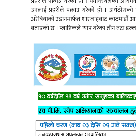
प्रहरीले पक्राउ गरेको हो ।विमानस्थलको आगम
उनलाई प्रहरीले पक्राउ गरेको हो । अर्धठोसको
अरेबियाको उडानमार्फत शारजाहबाट काठमाडौं आएकी
बताएको छ । प्लाष्टिकले र्‍याप गरेका तीन वटा ड