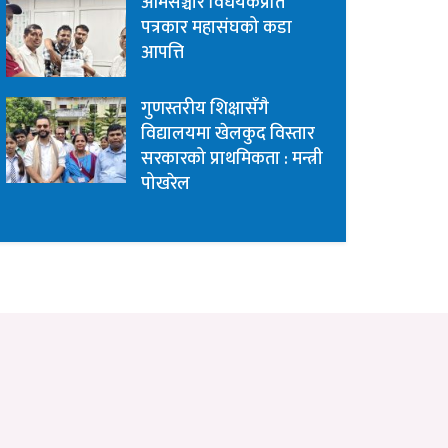
आमसञ्चार विधेयकप्रति
पत्रकार महासंघको कडा
आपत्ति
गुणस्तरीय शिक्षासँगै
विद्यालयमा खेलकुद विस्तार
सरकारको प्राथमिकता : मन्त्री
पोखरेल