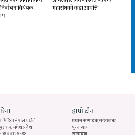
मुदायको प्रतिनिधित्व
आमसञ्चार विधेयकप्रति पत्रकार
न निर्वाचन विधेयक
महासंघको कडा आपत्ति
ाग
बारेमा
हाम्रो टीम
 मिडिया नेपाल प्रा.लि.
प्रधान सम्पादक/सञ्चालक
रधाम, मधेश प्रदेश
पुरन साह
-9844126588
सम्पादक