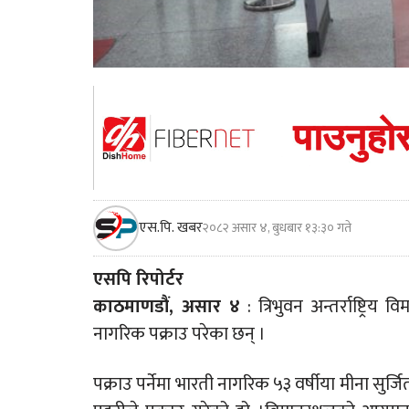
एस.पि. खबर
२०८२ असार ४, बुधबार १३:३० गते
एसपि रिपोर्टर
काठमाणडौं, असार ४
: त्रिभुवन अन्तर्राष्ट्
नागरिक पक्राउ परेका छन् ।
पक्राउ पर्नेमा भारती नागरिक ५३ वर्षीया मीना सुर