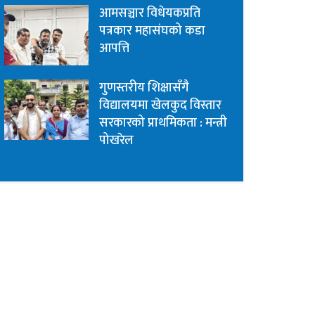
आमसञ्चार विधेयकप्रति
पत्रकार महासंघको कडा
आपत्ति
गुणस्तरीय शिक्षासँगै
विद्यालयमा खेलकुद विस्तार
सरकारको प्राथमिकता : मन्त्री
पोखरेल