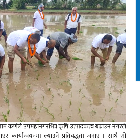
ाम कर्णले उपमहानगरभित्र कृषि उत्पादकत्व बढाउन नगरले
ाएर कार्यान्वयनमा ल्याउने प्रतिबद्धता जनाए । साथै सो