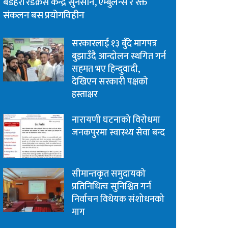
बडहरी रेडक्रस केन्द्र सुनसान, एम्बुलेन्स र रक्त
संकलन बस प्रयोगविहीन
सरकारलाई १३ बुँदे मागपत्र
बुझाउँदै आन्दोलन स्थगित गर्न
सहमत भए हिन्दुवादी,
देखिएन सरकारी पक्षको
हस्ताक्षर
नारायणी घटनाको विरोधमा
जनकपुरमा स्वास्थ्य सेवा बन्द
सीमान्तकृत समुदायको
प्रतिनिधित्व सुनिश्चित गर्न
निर्वाचन विधेयक संशोधनको
माग