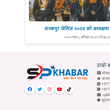
जनकपुर जेसिज २०२४ को अध्यक्षमा
२०८० माघ ६, शनिबार १६:२२ गते
By S
हाम्रो 
स्पेशल
जनकपु
+977
+977
spk
सूचना 