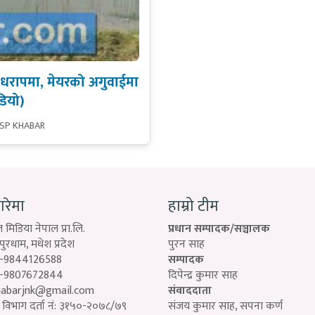
धरापमा, मेयरको अगुवाईमा
ियो)
 SP KHABAR
बारेमा
हाम्रो टीम
 मिडिया नेपाल प्रा.लि.
प्रधान सम्पादक/सञ्चालक
रधाम, मधेश प्रदेश
पुरन साह
-9844126588
सम्पादक
-9807672844
दिपेन्द्र कुमार साह
habarjnk@gmail.com
संवाददाता
विभाग दर्ता नं: ३१५०-२०७८/७९
संजय कुमार साह, सपना कर्ण