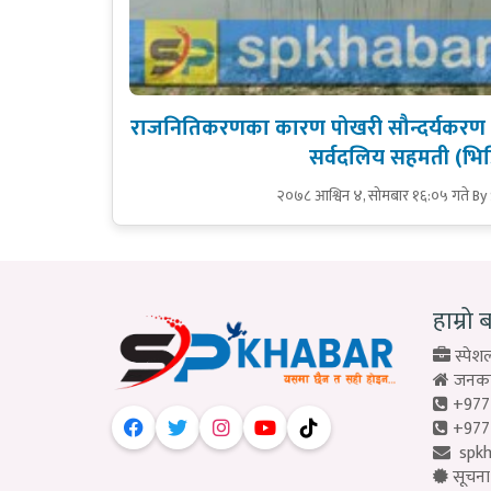
राजनितिकरणका कारण पोखरी सौन्दर्यकरण 
सर्वदलिय सहमती (भिड
२०७८ आश्विन ४, सोमबार १६:०५ गते
By
हाम्रो 
स्पेशल
जनकपु
+977
+977
spk
सूचना 