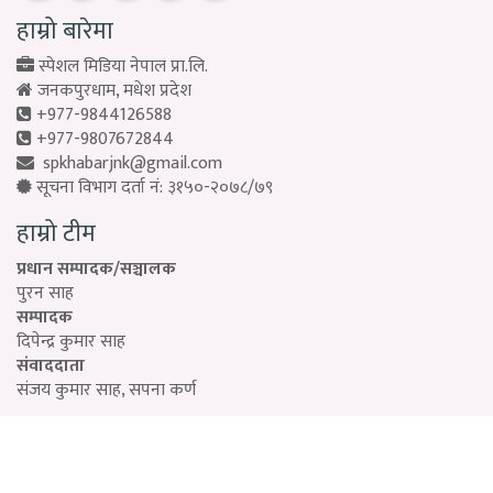
हाम्रो बारेमा
स्पेशल मिडिया नेपाल प्रा.लि.
जनकपुरधाम, मधेश प्रदेश
+977-9844126588
+977-9807672844
spkhabarjnk@gmail.com
सूचना विभाग दर्ता नं: ३१५०-२०७८/७९
हाम्रो टीम
प्रधान सम्पादक/सञ्चालक
पुरन साह
सम्पादक
दिपेन्द्र कुमार साह
संवाददाता
संजय कुमार साह, सपना कर्ण
Designed by:
PROTECH