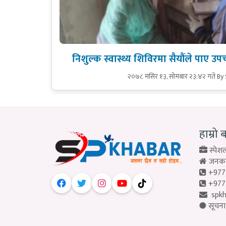
निशुल्क स्वास्थ्य शिविरमा सैयौंले पाए 
२०७८ मंसिर १३, सोमबार २३:४२ गते
By
हाम्रो 
स्पेशल
जनकपु
+977
+977
spk
सूचना 