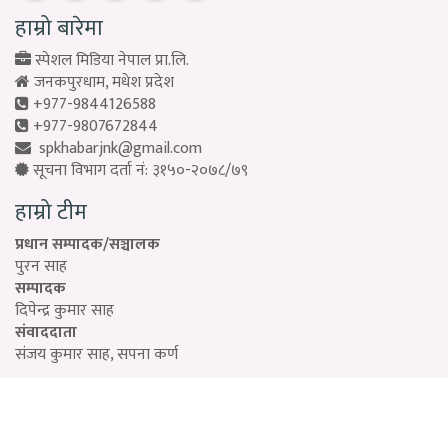
हाम्रो बारेमा
स्पेशल मिडिया नेपाल प्रा.लि.
जनकपुरधाम, मधेश प्रदेश
+977-9844126588
+977-9807672844
spkhabarjnk@gmail.com
सूचना विभाग दर्ता नं: ३१५०-२०७८/७९
हाम्रो टीम
प्रधान सम्पादक/सञ्चालक
पुरन साह
सम्पादक
दिपेन्द्र कुमार साह
संवाददाता
संजय कुमार साह, सपना कर्ण
Designed by:
PROTECH