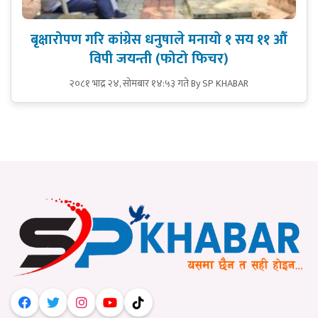
बृक्षारोपण गरि कांग्रेस धनुषाले मनायो १ सय ११ औं
विपी जयन्ती (फोटो फिचर)
२०८१ भाद्र २४, सोमबार १४:५३ गते
By SP KHABAR