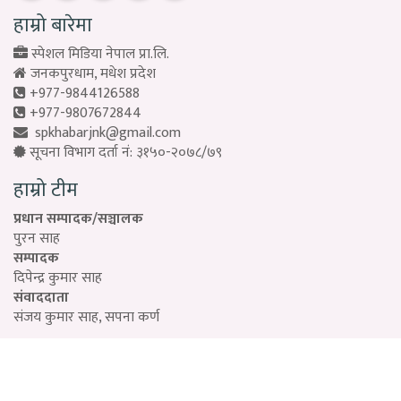
हाम्रो बारेमा
स्पेशल मिडिया नेपाल प्रा.लि.
जनकपुरधाम, मधेश प्रदेश
+977-9844126588
+977-9807672844
spkhabarjnk@gmail.com
सूचना विभाग दर्ता नं: ३१५०-२०७८/७९
हाम्रो टीम
प्रधान सम्पादक/सञ्चालक
पुरन साह
सम्पादक
दिपेन्द्र कुमार साह
संवाददाता
संजय कुमार साह, सपना कर्ण
Designed by:
PROTECH