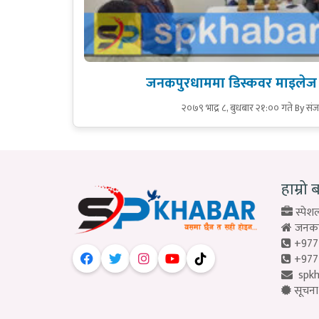
जनकपुरधाममा डिस्कवर माइलेज प्
२०७९ भाद्र ८, बुधबार २१:०० गते
By संज
हाम्रो 
स्पेशल
जनकपु
+977
+977
spk
सूचना 