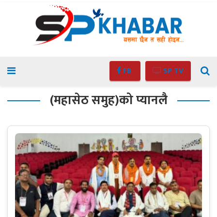
FB
SP TV
(महासेठ समुह)को प्यानलै