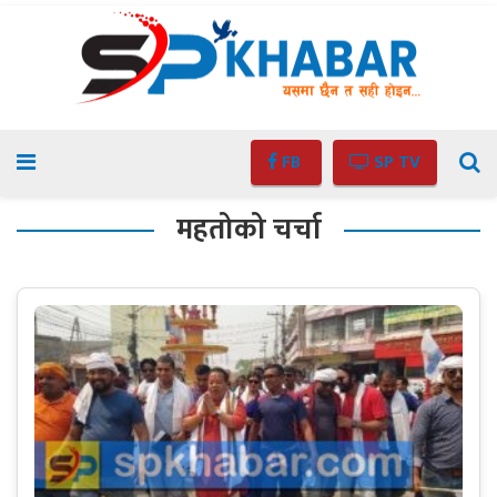
FB
SP TV
महतोको चर्चा