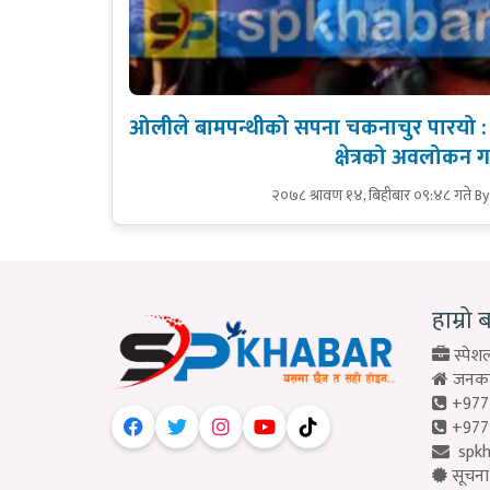
ओलीले बामपन्थीको सपना चकनाचुर पारयो : 
क्षेत्रको अवलोकन गर्
२०७८ श्रावण १४, बिहीबार ०९:४८ गते
By
हाम्रो 
स्पेशल
जनकपु
+977
+977
spk
सूचना 