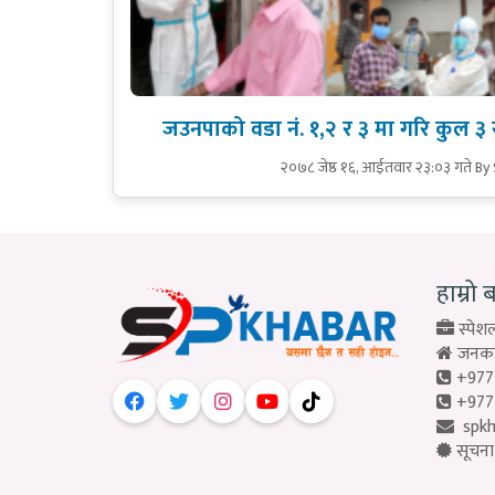
जउनपाको वडा नं. १,२ र ३ मा गरि कुल ३ 
२०७८ जेष्ठ १६, आईतवार २३:०३ गते
By
हाम्रो 
स्पेशल
जनकपु
+977
+977
spk
सूचना 