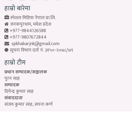
हाम्रो बारेमा
स्पेशल मिडिया नेपाल प्रा.लि.
जनकपुरधाम, मधेश प्रदेश
+977-9844126588
+977-9807672844
spkhabarjnk@gmail.com
सूचना विभाग दर्ता नं: ३१५०-२०७८/७९
हाम्रो टीम
प्रधान सम्पादक/सञ्चालक
पुरन साह
सम्पादक
दिपेन्द्र कुमार साह
संवाददाता
संजय कुमार साह, सपना कर्ण
Designed by:
PROTECH